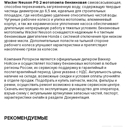
Wacker Neuson PG 2 мотопомпа бензиновая
самовсасывающая,
способна перекачивать загрязненную воду, содержащую твердые
частицы диаметром до 6,5 мм, идеальна для строительных
площадок, где необходимо удаление относительно чистой воды.
Чугунные рабочее колесо и улитка мотопомпы, алюминиевый
корпус, а так же керамическое уплотнение насоса обеспечивают
длительную непрерывную работу в тяжелых условиях. Бензиновые
мотопомпы Wacker Neuson оснащаются надежным 4-х тактным
бензиновым двигателем Honda с системой отключения при низком
уровне масла. Дополнительные лопасти на тыльной стороне
рабочего колеса улучшают характеристики и препятствуют
накоплению грязи за колесом.
Компания Роторком является официальным дилером Ваккер
Нойсон и осуществляет поставку бензиновых мотопомп в любые
регионы России, их сервисную поддержку в гарантийный и
послегарантийный период. Цена указана с НДС. Актуальность цены,
наличие на складе, возможные скидки и условия оплаты уточняйте
в отделе продаж. Подобрать и купить запчасти, масла, фильтры и
ремни, осуществить ремонт возможно в нашем сервисном центре.
Скачать инструкцию по эксплуатации, руководство для оператора,
взрыв-схему с актуальными артикулами запасных частей, паспорт,
характеристики онлайн в разделе Документация.
РЕКОМЕНДУЕМЫЕ