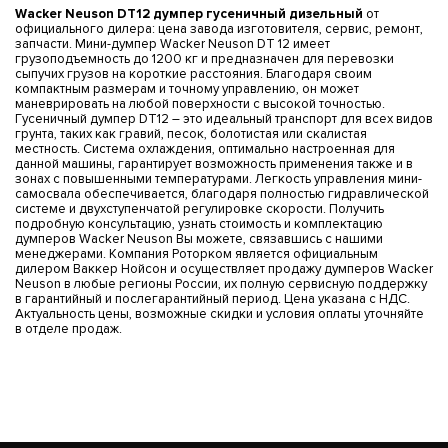
Wacker Neuson DT12 думпер гусеничный дизельный
от
официального дилера: цена завода изготовителя, сервис, ремонт,
запчасти. Мини-думпер Wacker Neuson DT 12 имеет
грузоподъемность до 1200 кг и предназначен для перевозки
сыпучих грузов на короткие расстояния. Благодаря своим
компактным размерам и точному управлению, он может
маневрировать на любой поверхности с высокой точностью.
Гусеничный думпер DT12 – это идеальный транспорт для всех видов
грунта, таких как гравий, песок, болотистая или скалистая
местность. Система охлаждения, оптимально настроенная для
данной машины, гарантирует возможность применения также и в
зонах с повышенными температурами. Легкость управления мини-
самосвала обеспечивается, благодаря полностью гидравлической
системе и двухступенчатой регулировке скорости. Получить
подробную консультацию, узнать стоимость и комплектацию
думперов Wacker Neuson Вы можете, связавшись с нашими
менеджерами. Компания Роторком является официальным
дилером Ваккер Нойсон и осуществляет продажу думперов Wacker
Neuson в любые регионы России, их полную сервисную поддержку
в гарантийный и послегарантийный период. Цена указана с НДС.
Актуальность цены, возможные скидки и условия оплаты уточняйте
в отделе продаж.