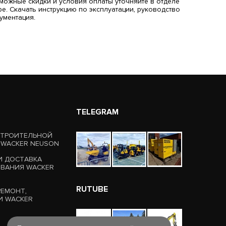
зможные скидки и условия оплаты уточняйте в отделе
е. Скачать инструкцию по эксплуатации, руководство
ументация.
TELEGRAM
СТРОИТЕЛЬНОЙ
 WACKER NEUSON
И ДОСТАВКА
ВАНИЯ WACKER
RUTUBE
РЕМОНТ,
И WACKER