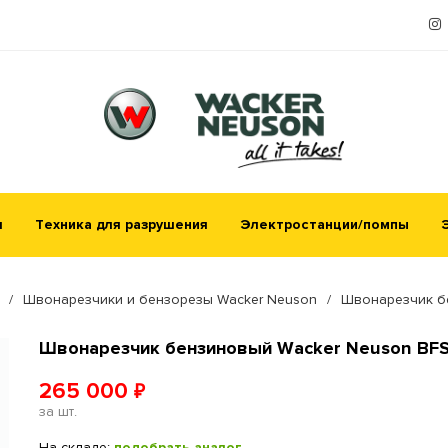
я
Техника для разрушения
Электростанции/помпы
/
Швонарезчики и бензорезы Wacker Neuson
/
Швонарезчик бе
Швонарезчик бензиновый Wacker Neuson BFS
265 000
₽
за шт.
На складе:
подобрать аналог