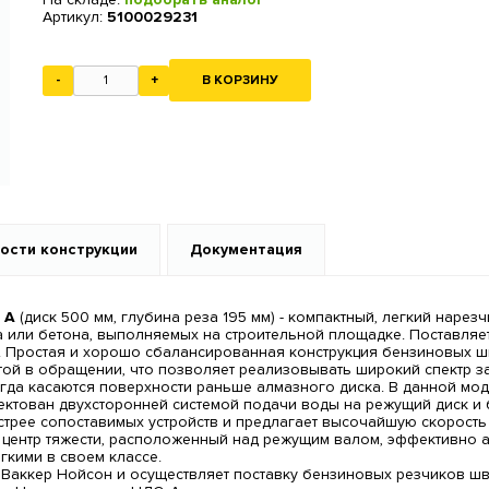
Артикул:
5100029231
-
+
В КОРЗИНУ
ости конструкции
Документация
 A
(диск 500 мм, глубина реза 195 мм) - компактный, легкий наре
а или бетона, выполняемых на строительной площадке. Поставля
. Простая и хорошо сбалансированная конструкция бензиновых ш
той в обращении, что позволяет реализовывать широкий спектр 
егда касаются поверхности раньше алмазного диска. В данной мо
лектован двухсторонней системой подачи воды на режущий диск и 
трее сопоставимых устройств и предлагает высочайшую скорость р
 центр тяжести, расположенный над режущим валом, эффективно ад
гкими в своем классе.
Ваккер Нойсон и осуществляет поставку бензиновых резчиков шв