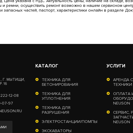
. Цена указана с НДС. Актуальность цены, наличие на складе, во
ы и ремни, осуществить ремонт возможно в нашем сервисном центр
и запасных частей, паспорт, характеристики онлайн в разделе Док
КАТАЛОГ
УСЛУГИ
, Г. МЫТИЩИ,
ТЕХНИКА ДЛЯ
АРЕНДА 
. 16
БЕТОНИРОВАНИЯ
ТЕХНИКИ
ТЕХНИКА ДЛЯ
ОПЛАТА 
-222-12-08
УПЛОТНЕНИЯ
ОБОРУДО
0-07-97
NEUSON
ТЕХНИКА ДЛЯ
NEUSON.RU
РАЗРУШЕНИЯ
СЕРВИС, 
ЗАПЧАСТ
ЭЛЕКТРОСТАНЦИИ/ПОМПЫ
NEUSON
АМИ
ЭКСКАВАТОРЫ