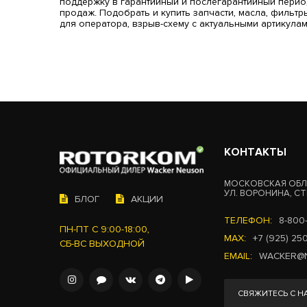
поддержку в гарантийный и послегарантийный период
продаж. Подобрать и купить запчасти, масла, фильтр
для оператора, взрыв-схему с актуальными артикулам
КОНТАКТЫ
МОСКОВСКАЯ ОБЛ.
УЛ. ВОРОНИНА, СТР
БЛОГ
АКЦИИ
ТЕЛЕФОН:
8-800
ПН-ПТ С 9:00-18:00,
MAX:
+7 (925) 25
СБ-ВС ВЫХОДНОЙ
EMAIL:
WACKER@
СВЯЖИТЕСЬ С Н