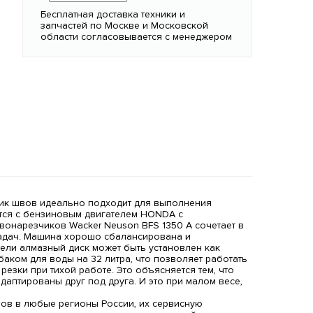
Бесплатная доставка техники и
запчастей по Москве и Московской
области согласовывается с менеджером
зчик швов идеально подходит для выполнения
ется с бензиновым двигателем HONDA с
вонарезчиков Wacker Neuson BFS 1350 A сочетает в
задач. Машина хорошо сбалансирована и
дели алмазный диск может быть установлен как
баком для воды на 32 литра, что позволяет работать
езки при тихой работе. Это объясняется тем, что
аптированы друг под друга. И это при малом весе,
ов в любые регионы России, их сервисную