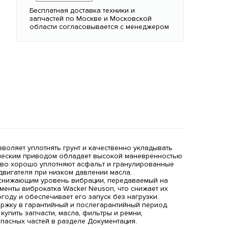
Бесплатная доставка техники и
запчастей по Москве и Московской
области согласовывается с менеджером
воляет уплотнять грунт и качественно укладывать
лическим приводом обладает высокой маневренностью
ово хорошо уплотняют асфальт и гранулированные
двигателя при низком давлении масла.
, снижающим уровень вибрации, передаваемый на
енты виброкатка Wacker Neuson, что снижает их
году и обеспечивает его запуск без нагрузки.
ржку в гарантийный и послегарантийный период.
купить запчасти, масла, фильтры и ремни,
апасных частей в разделе Документация.