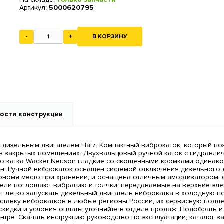
Артикул:
5000620795
-
+
В КОРЗИНУ
ости конструкции
 дизельным двигателем Hatz. Компактный виброкаток, который поз
 и в закрытых помещениях. Двухвальцовый ручной каток с гидрав
го катка Wacker Neuson гладкие со скошенными кромками одинак
н. Ручной виброкаток оснащен системой отключения дизельного 
ономя место при хранении, и оснащена отличным амортизатором
ели поглощают вибрацию и толчки, передаваемые на верхние элем
т легко запускать дизельный двигатель виброкатка в холодную по
тавку виброкатков в любые регионы России, их сервисную подде
скидки и условия оплаты уточняйте в отделе продаж. Подобрать и 
тре. Скачать инструкцию руководство по эксплуатации, каталог з