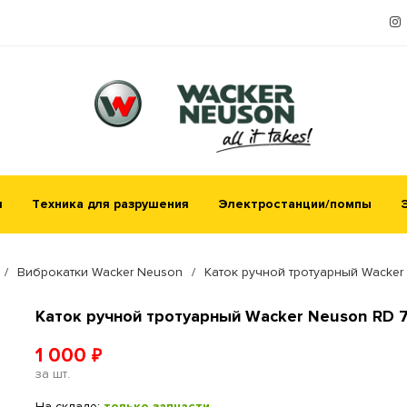
я
Техника для разрушения
Электростанции/помпы
/
Виброкатки Wacker Neuson
/
Каток ручной тротуарный Wacker
Каток ручной тротуарный Wacker Neuson RD 
1 000
₽
за шт.
На складе:
только запчасти