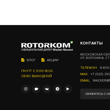
КОНТАКТЫ
МОСКОВСКАЯ ОБЛ.
УЛ. ВОРОНИНА, СТР
БЛОГ
АКЦИИ
ТЕЛЕФОН:
8-800
ПН-ПТ С 9:00-18:00,
MAX:
+7 (925) 25
СБ-ВС ВЫХОДНОЙ
EMAIL:
WACKER@
СВЯЖИТЕСЬ С Н